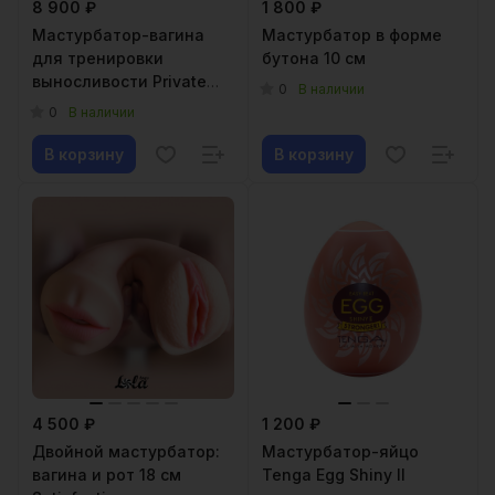
8 900 ₽
1 800 ₽
Мастурбатор-вагина
Мастурбатор в форме
для тренировки
бутона 10 см
выносливости Private
0
В наличии
Personal Trainer Tube
0
В наличии
В корзину
В корзину
4 500 ₽
1 200 ₽
Двойной мастурбатор:
Мастурбатор-яйцо
вагина и рот 18 см
Tenga Egg Shiny II