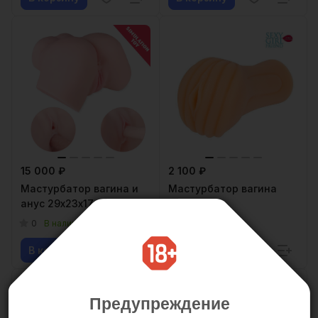
15 000 ₽
2 100 ₽
Мастурбатор вагина и
Мастурбатор вагина
анус 29х23х17 см
13,5 см
0
0
В наличии
В наличии
В корзину
В корзину
НОВИНКА
Предупреждение