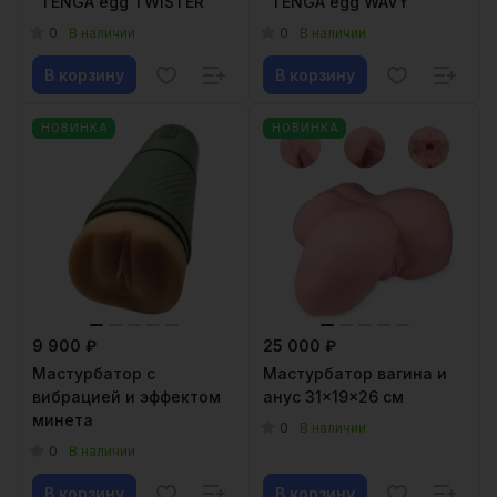
"TENGA egg TWISTER"
"TENGA egg WAVY"
0
0
В наличии
В наличии
В корзину
В корзину
НОВИНКА
НОВИНКА
9 900 ₽
25 000 ₽
Мастурбатор с
Мастурбатор вагина и
вибрацией и эффектом
анус 31x19x26 см
минета
0
В наличии
0
В наличии
В корзину
В корзину