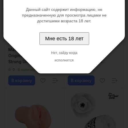
Данный сайт содержит информацию, не
предназначенную для просмотра лицами не
достигшими возраста 18 лет.
Мне есть 18 лет
3 000 ₽
9 900 ₽
Мастурбатор Tenga
Масутрабатор 10
Нет, зайду когда
Original Vacuum Cup
возвратно-
исполнится
Strong Ultra size
поступательных
движений, 10 режимов
0
0
В наличии
В наличии
ротации
В корзину
В корзину