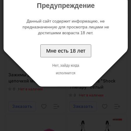
Заказать
Заказать
Предупреждение
Данный сайт содержит информацию, не
предназначенную для просмотра лицами не
достигшими возраста 18 лет.
Мне есть 18 лет
Нет, зайду когда
исполнится
Зажимы для сосков с
Набор электро-
цепочкой металл
стимуляторов "Shock
Therapy" белый
0
Нет в наличии
0
Нет в наличии
Заказать
Заказать