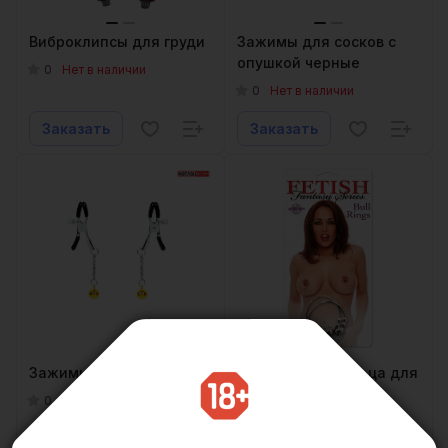
Виброклипсы для груди
Зажимы для сосков с
опушкой черные
0
Нет в наличии
0
Нет в наличии
Заказать
Заказать
Зажимы на соски
Серебряные кольца для
сосков
0
Нет в наличии
0
Нет в наличии