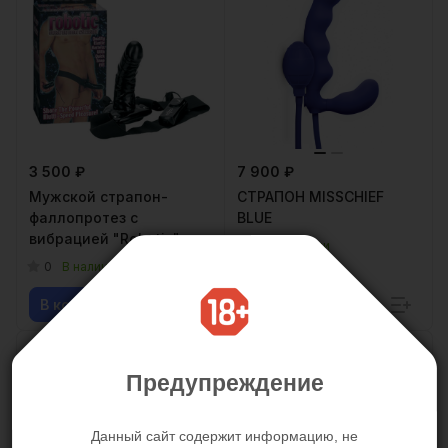
3 500 ₽
7 900 ₽
Мужской страпон-
СТРАПОН MISSCHIEF
фаллопротез с
BLUE
вибрацией "Robotic"
0
В наличии
0
В наличии
В корзину
В корзину
Предупреждение
Данный сайт содержит информацию, не