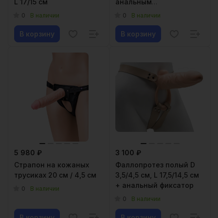
L 17/15 см
анальным
стимулятором
0
0
В наличии
В наличии
В корзину
В корзину
5 980 ₽
3 100 ₽
Страпон на кожаных
Фаллопротез полый D
трусиках 20 см / 4,5 см
3,5/4,5 см, L 17,5/14,5 см
+ анальный фиксатор
0
В наличии
0
В наличии
В корзину
В корзину