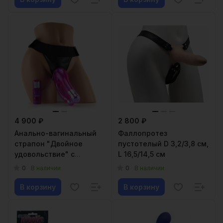
4 900 ₽
2 800 ₽
Анально-вагинальный
Фаллопротез
страпон "Двойное
пустотелый D 3,2/3,8 см,
удовольствие" с
L 16,5/14,5 см
вибрацией
0
0
В наличии
В наличии
В корзину
В корзину