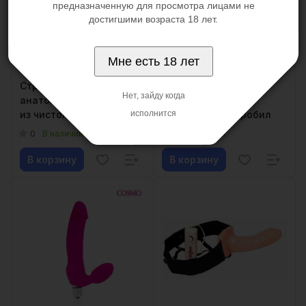
предназначенную для просмотра лицами не
достигшими возраста 18 лет.
Мне есть 18 лет
9 500 ₽
4 500 ₽
Страпон "Share"
Женский страпон с
Нет, зайду когда
анатомической формы
вибраций – час
из чистого силикона
наслаждений пробил
исполнится
0
0
В наличии
В наличии
В корзину
В корзину