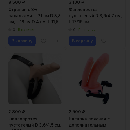
8 500 ₽
3 100 ₽
Страпон с 3-я
Фаллопротез
насадками: L 21 см D 3,8
пустотелый D 3,6/4,7 см,
см, L 18 см D 4 см, L 11,5
L 17/16 см
см D 3,7 см
0
0
В наличии
В наличии
В корзину
В корзину
2 800 ₽
2 500 ₽
Фаллопротез
Насадка поясная с
пустотелый D 3,6/4,5 см,
дополнительным