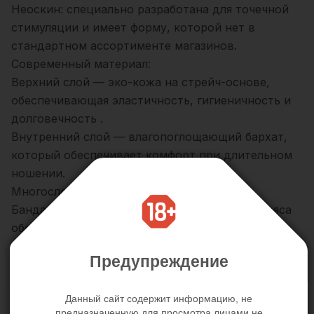
Неоскин: специально разработана для точечной
стимуляции и имеет форму, которой нет в
стандартном ассортименте магазинов.
Современный материал:
Верхний слой — эко-кожа на стрейч-основе,
обеспечивающая эластичность, гигиеничность и
долговечность .
Внутренний слой — влагопоглощающий бархат,
который обеспечивает комфорт при длительном
ношении.
Многослойная конструкция:
Бандажная система и полужёсткая основа пояса
обеспечивают равномерное распределение
нагрузки и надёжную фиксацию.
Предупреждение
Боковые фастексы:
После первоначальной регулировки позволяют
Данный сайт содержит информацию, не
быстро снять и снова надеть пояс, сохранив его
предназначенную для просмотра лицами не