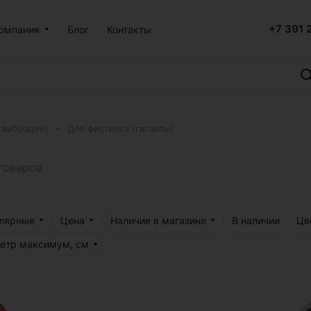
+7 391 
омпания
Блог
Контакты
 вибрации)
Для фистинга (гиганты)
товаров
улярные
Цена
Наличие в магазине
Цв
В наличии
етр максимум, см