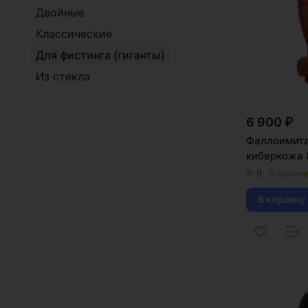
Двойные
Классические
Для фистинга (гиганты)
Из стекла
6 900 ₽
Фаллоимит
киберкожа 
0
В налич
В корзину