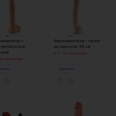
оимитатор с
Фаллоимитатор - гигант
том Destroyer
на присоске 39 см
сный
0
Нет в наличии
ет в наличии
казать
Заказать