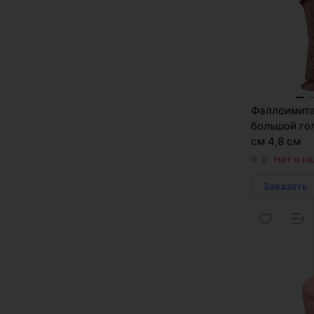
Фаллоимита
большой го
см 4,8 см
0
Нет в н
Заказать