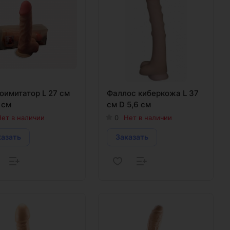
оимитатор L 27 см
Фаллос киберкожа L 37
 см
см D 5,6 см
ет в наличии
0
Нет в наличии
казать
Заказать