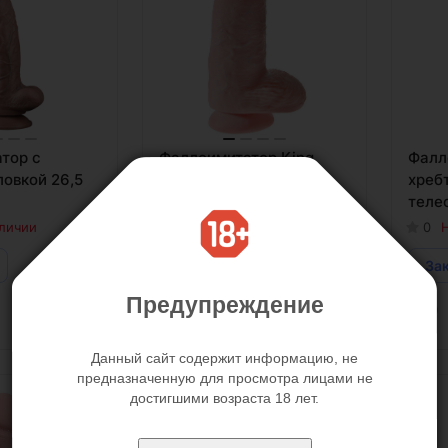
тор с
Фаллоимитатор King
Фалл
ловкой 26,5
Cock 9″ Light Cock with
хреб
Balls 22,9 см 7,6 см
теле
аличии
0
Нет в наличии
0
Н
Заказать
За
Предупреждение
Данный сайт содержит информацию, не
предназначенную для просмотра лицами не
достигшими возраста 18 лет.