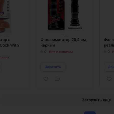
тор с
Фаллоимитатор 25,4 см,
Фалл
Cock With
черный
реал
0
Нет в наличии
0
Н
аличии
Заказать
За
Загрузить еще