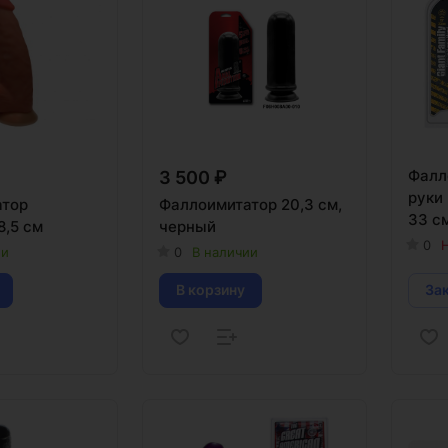
Фалл
3 500 ₽
руки
атор
Фаллоимитатор 20,3 см,
33 с
8,5 см
черный
0
Н
ии
0
В наличии
В корзину
За