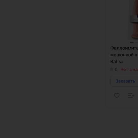
Фаллоимита
мошонкой «
Balls»
0
Нет в н
Заказать