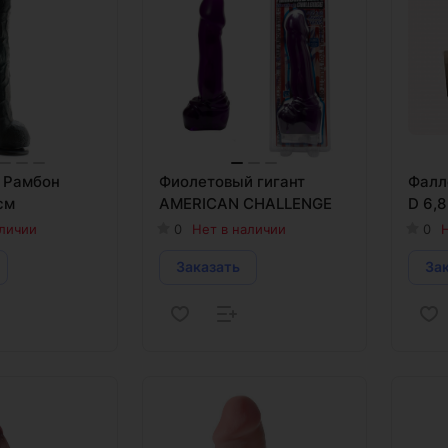
 Рамбон
Фиолетовый гигант
Фалл
см
AMERICAN CHALLENGE
D 6,8
аличии
0
Нет в наличии
0
Н
Заказать
За