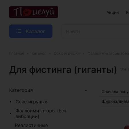
Акции
К
Каталог
Главная
Каталог
Секс игрушки
Фаллоимитаторы (без
Для фистинга (гиганты)
29 
Категория
Сначала поп
Секс игрушки
Ширина/диам
Фаллоимитаторы (без
вибрации)
Реалистичные