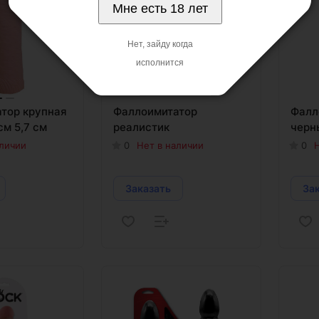
Мне есть 18 лет
Нет, зайду когда
исполнится
тор крупная
Фаллоимитатор
Фалл
см 5,7 см
реалистик
черн
аличии
0
Нет в наличии
0
Н
Заказать
За