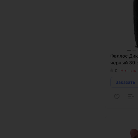
Фаллос Дик
черный 39 
0
Нет в н
Заказать