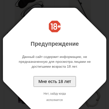
Маска на глаза Soft
Стек с перьями на
Blindfold Twin Pack
конце Feather Tickler
Предупреждение
серая
серебристый
0
0
Нет в наличии
Нет в наличии
Данный сайт содержит информацию, не
Заказать
Заказать
предназначенную для просмотра лицами не
достигшими возраста 18 лет.
Мне есть 18 лет
Нет, зайду когда
исполнится