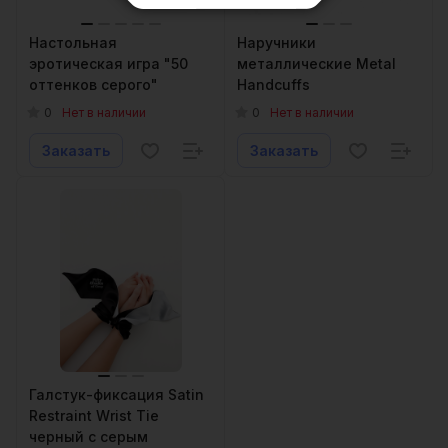
Настольная
Наручники
эротическая игра "50
металлические Metal
оттенков серого"
Handcuffs
0
0
Нет в наличии
Нет в наличии
Заказать
Заказать
Галстук-фиксация Satin
Restraint Wrist Tie
черный с серым