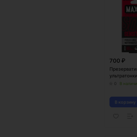
700 ₽
Презервати
ультратонк
0
В налич
В корзину