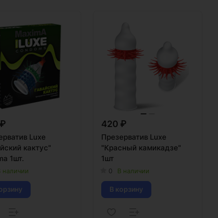
 ₽
420 ₽
ерватив Luxe
Презерватив Luxe
йский кактус"
"Красный камикадзе"
a 1шт.
1шт
 наличии
0
В наличии
орзину
В корзину