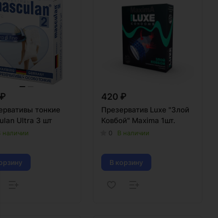
 ₽
420 ₽
ервативы тонкие
Презерватив Luxe "Злой
lan Ultra 3 шт
Ковбой" Maxima 1шт.
 наличии
0
В наличии
орзину
В корзину