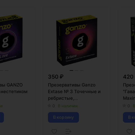
350 ₽
420
ивы GANZO
Презервативы Ganzo
През
 анестетиком
Extase № 3 Точечные и
"Гава
ребристые,
Maxim
анатомической формы 3
ии
0
В наличии
0
В
шт
В корзину
В к