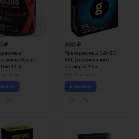
0 ₽
390 ₽
ервативы
Презервативы GANZO
ратонкие Maxus
XXL (увеличенного
 Thin 12 шт
размера) 3 шт
 наличии
0
В наличии
орзину
В корзину