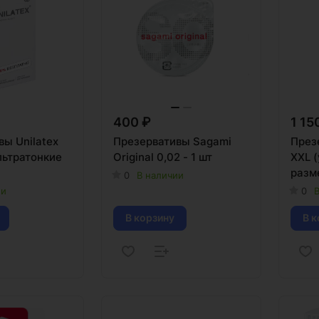
400 ₽
1 15
вы Unilatex
Презервативы Sagami
През
ультратонкие
Original 0,02 - 1 шт
XXL (увеличенного
разме
0
В наличии
ии
0
В
В корзину
В к