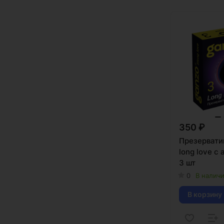
350 ₽
Презерват
long love с
3 шт
0
В налич
В корзину