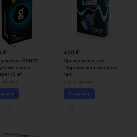
0 ₽
420 ₽
ервативы GANZO
Презерватив Luxe
"Королевский экспресс"
ра) 12 шт
1шт.
 наличии
0
В наличии
орзину
В корзину