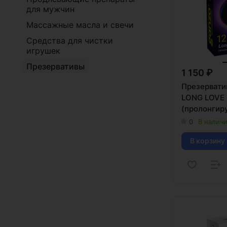
для мужчин
Массажные масла и свечи
Средства для чистки
игрушек
Презервативы
1 150 ₽
Презерват
LONG LOVE
(пролонгир
анестетиком
0
В налич
В корзину