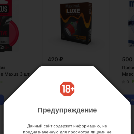
420 ₽
500
вы
Презерватив Luxe
През
ие Maxus 3 шт
"Контрольный выстрел"
Mascu
1шт.
ии
0
В
0
В наличии
В корзину
В к
Предупреждение
Данный сайт содержит информацию, не
предназначенную для просмотра лицами не