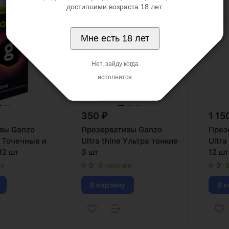
достигшими возраста 18 лет.
Мне есть 18 лет
Нет, зайду когда
исполнится
350 ₽
1 15
вы Ganzo
Презервативы Ganzo
През
2 Точечные и
Ultra thine Ультра тонкие
Ultra
12 шт
3 шт
12 шт
ии
0
В наличии
0
В
В корзину
В к