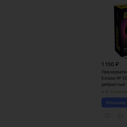
1 150 ₽
Презервати
Extase № 1
ребристые 
0
В налич
В корзину