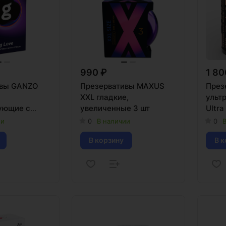
990 ₽
1 80
ивы GANZO
Презервативы MAXUS
През
XXL гладкие,
ульт
ующие с
увеличенные 3 шт
Ultra
) 12 шт
ии
0
В наличии
0
В
В корзину
В к