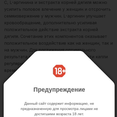
С, L-аргинина и экстракта корней дягиля можно
усилить половое влечение у женщин и отсрочить
семяизвержение у мужчин. L-аргинин улучшает
кровообращение, дополнительно усиливая
положительное действие экстракта корней
дягиля. Сочетание этих компонентов оказывает
положительное воздействие как на женщин, так и
на мужчин. Для достижения оптимального
результата рекомендуется принимать эти капли
регулярно в течение длительного периода
времени.
Состав:
Предупреждение
Этиловый спирт (5%), аскорбиновая кислота,
экстракт корня дудника китайского (содержит
Данный сайт содержит информацию, не
глицерин, подкислитель: лимонная кислота,
предназначенную для просмотра лицами не
консерват: бензоат натрия и сорбат калия), L-
достигшими возраста 18 лет.