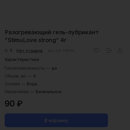
Разогревающий гель-лубрикант
"StimuLove strong" 4г
0
Нет отзывов
Арт.
LB-70016t
Характеристики
Гипоаллергенность
—
да
Объем, мл
—
4
Основа
—
Вода
Назначение
—
Вагинальное
90 ₽
В корзину