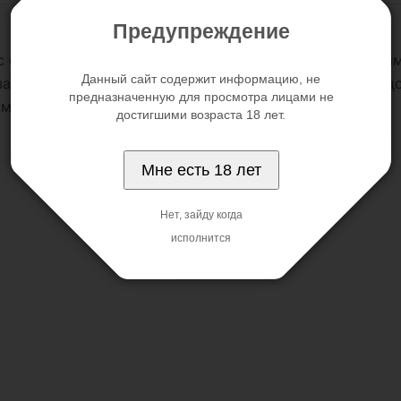
Предупреждение
ас своим ярким дизайном и отменными функциональным
Данный сайт содержит информацию, не
айн и гладкая поверхность доставят максимальное уд
предназначенную для просмотра лицами не
мочке и его легко взять в путешествие.
достигшими возраста 18 лет.
Мне есть 18 лет
Нет, зайду когда
исполнится