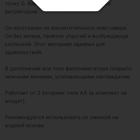
точку G. Вибрация плавно настраивается
регулятором.
Он изготовлен из восхитительного эластомера.
Он без запаха, приятно упругий и возбуждающе
скользкий. Этот материал идеален для
удовольствий.
В дополнение все тело фаллоимитатора покрыто
нежными венками, усиливающими наслаждение.
Работает от 2 батареек типа АА (в комплект не
входят).
Рекомендуется использовать со смазкой на
водной основе.