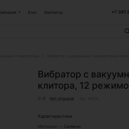
+7 391 
омпания
Блог
Контакты
альные стимуляторы
Вибратор с вакуумным стимулятором клит
Вибратор с вакуум
клитора, 12 режим
0
Нет отзывов
Арт.
MC08
Характеристики
Материал
—
Силикон