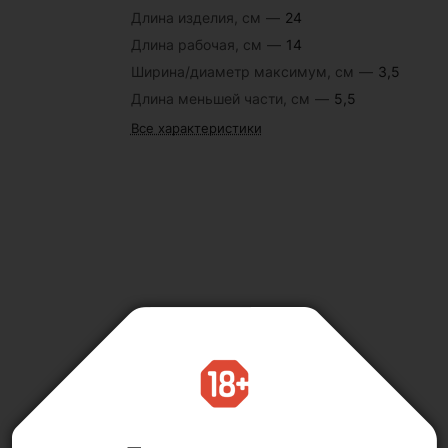
Длина изделия, см
—
24
Длина рабочая, см
—
14
Ширина/диаметр максимум, см
—
3,5
Длина меньшей части, см
—
5,5
Все характеристики