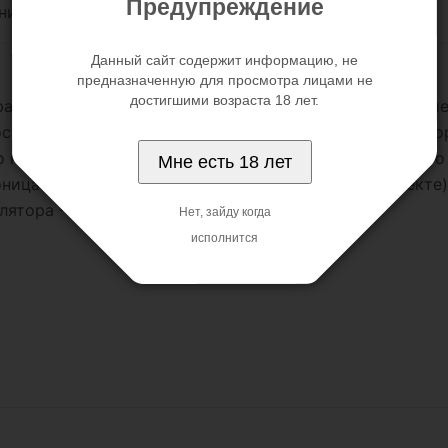
Предупреждение
нительно
Данный сайт содержит информацию, не
предназначенную для просмотра лицами не
достигшими возраста 18 лет.
льным отростком и удобным основанием с отверстием
остью. Имеет 12 режимов вибрации и всасывания, кот
 новое веяние в сексуальных произведениях высокого
Мне есть 18 лет
ницаемый. Заряжается от USB - провода (в комплекте). 
ятора - 5,5 см, диаметр присоски - 2х3 см.
Нет, зайду когда
исполнится