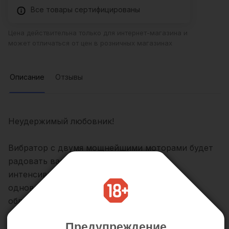
Все товары сертифицированы
Цена действительна только для интернет-магазина и
может отличаться от цен в розничных магазинах
Описание
Отзывы
Неудержимый любовник!
Вибратор с двумя мощнейшими моторами будет
радовать вас своей непревзойденной
интенсивностью. Идеальные формы для
одновременной стимуляции клиторальной
области и влагалища. Гладкая скользящая
поверхность будет улучшать простоту введения.
Предупреждение
Естественное утолщение в области головки