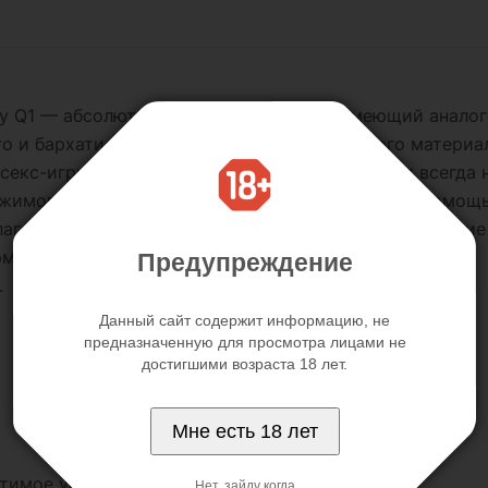
y Q1 — абсолютно новый вибратор, не имеющий аналог
о и бархатистого на ощупь, гипоаллергенного материа
секс-игрушку. Компактные размеры позволяют всегда н
ежимов вибрации, которые легко переключать с помощь
ает зарядку от USB и непрерывную работу в течение 
рменный значок.
Предупреждение
.
Данный сайт содержит информацию, не
предназначенную для просмотра лицами не
достигшими возраста 18 лет.
Мне есть 18 лет
стимое устройство
Нет, зайду когда