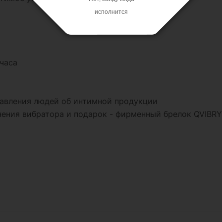
исполнится
часа
тавления людей об интимной продукции
нения вибратора и подарок - фирменный брелок QVIBRY