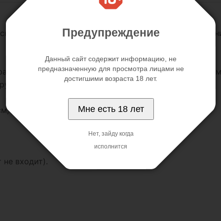
Предупреждение
аская партнера, Вы не можете разделить его наслажден
Данный сайт содержит информацию, не
предназначенную для просмотра лицами не
рацию. Вибратор стимулирует клитор и G-точку. Режим
достигшими возраста 18 лет.
ируются под любой размер одежды.
Мне есть 18 лет
см, длина основания 9 см, ширина основания 6 см.
Нет, зайду когда
исполнится
 не входит).