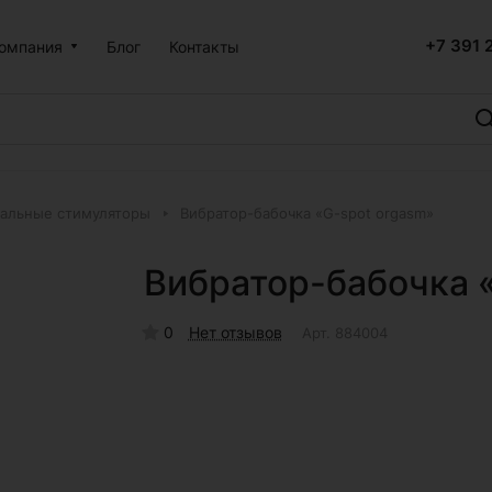
+7 391 
омпания
Блог
Контакты
альные стимуляторы
Вибратор-бабочка «G-spot orgasm»
Вибратор-бабочка 
0
Нет отзывов
Арт.
884004