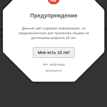
Предупреждение
Данный сайт содержит информацию, не
мы, добавит функциональности Вашему массажёру. Под
предназначенную для просмотра лицами не
т использоваться как мужчинами, так и женщинами.
достигшими возраста 18 лет.
Мне есть 18 лет
Нет, зайду когда
исполнится