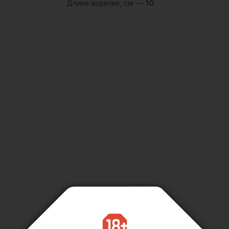
Длина изделия, см
—
10