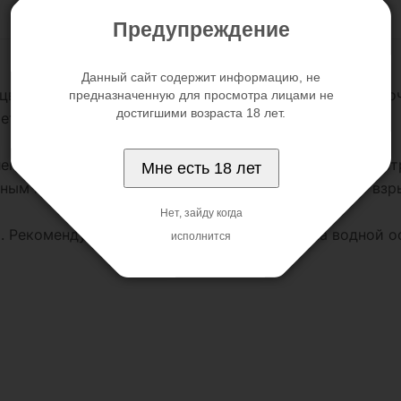
Предупреждение
Данный сайт содержит информацию, не
цветочка. Вибромассажер имеет вагинальный отросточ
предназначенную для просмотра лицами не
достигшими возраста 18 лет.
етр 2 см.
лемент вставляется в кармашек на лепестке. Новые о
Мне есть 18 лет
ым местам и будет трепетать в ожидании вашего взры
Нет, зайду когда
). Рекомендуется использовать со смазкой на водной о
исполнится