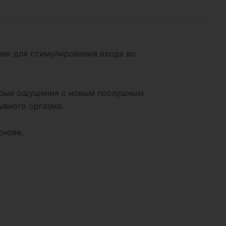
ек для стимулирования входа во
стрые ощущения с новым послушным
вного оргазма.
снове.