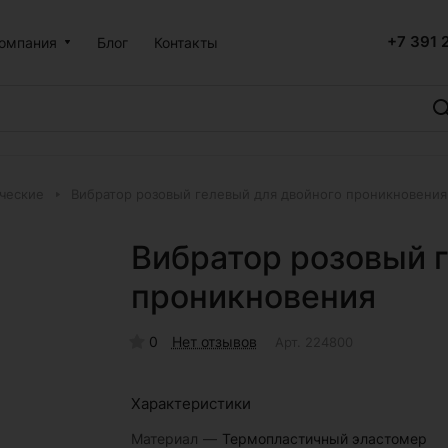
+7 391 
омпания
Блог
Контакты
ческие
Вибратор розовый гелевый для двойного проникновения
Вибратор розовый 
проникновения
0
Нет отзывов
Арт.
224800
Характеристики
Материал
—
Термопластичный эластомер