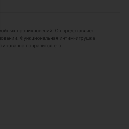
двойных проникновений. Он представляет
новании. Функциональная интим-игрушка
тированно понравится его