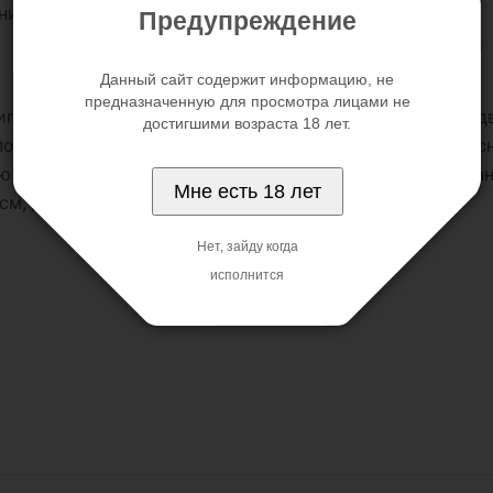
нительно
Предупреждение
Данный сайт содержит информацию, не
предназначенную для просмотра лицами не
игрушка, которая отлично подойдет для ценительниц 
достигшими возраста 18 лет.
полового члена, которые совмещены между собой в ос
 и доведет девушку до оргазма. Такой вибратор гаран
Мне есть 18 лет
см, диаметр анального отростка – 2 см
Нет, зайду когда
исполнится