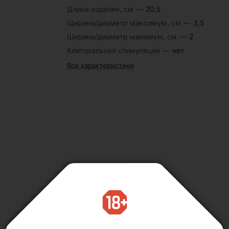
Длина изделия, см
—
20,5
Ширина/диаметр максимум, см
—
3,5
Ширина/диаметр минимум, см
—
2
Клиторальная стимуляция
—
нет
Все характеристики