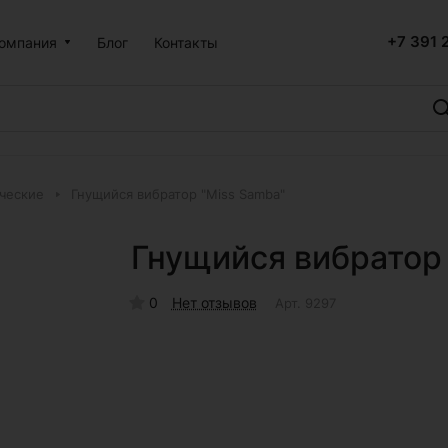
+7 391 
омпания
Блог
Контакты
ческие
Гнущийся вибратор "Miss Samba"
Гнущийся вибратор
0
Нет отзывов
Арт.
9297