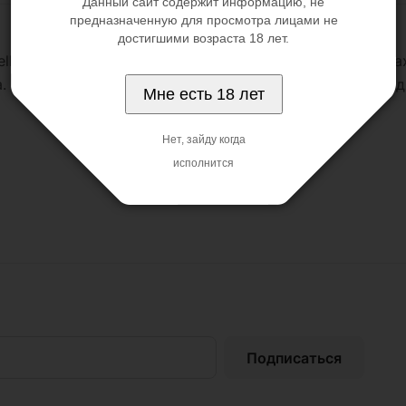
Данный сайт содержит информацию, не
предназначенную для просмотра лицами не
достигшими возраста 18 лет.
llow", способен изгибаться так, как только вы этого з
 Работает от 4 батареек типа ААА (в комплект не вход
Мне есть 18 лет
Нет, зайду когда
исполнится
Подписаться