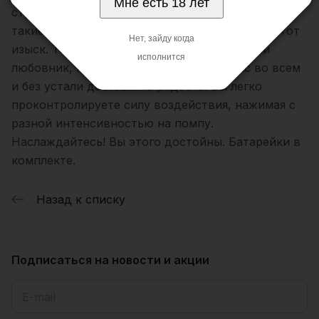
Мне есть 18 лет
страстные ласки в виде посасывания. Вы любите
такие приемы в любви? Тогда попробуйте и этот
Нет, зайду когда
изыск. Теперь с Вами маленький, но умелый
исполнится
любовник, который будет слушаться Вас во всем
и без устали доставлять радость! Вы легко
проконтролируете силу воздействия, нажимая с
разной интенсивностью на помпу.
Наслаждайтесь! Вы этого достойны. Батарейки в
комплекте.
Назад к списку
Подписаться
на новости и акции