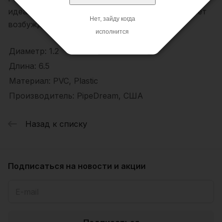
идеальной формы соска и значительно улучшает
Нет, зайду когда
возбуждения от прикосновений любимого.
исполнится
Диаметр: 1.2
Длина: 6.5
Материал: PVC, Plastic
Производитель: PipeDream, США
Назад к списку
Подписаться
на новости и акции