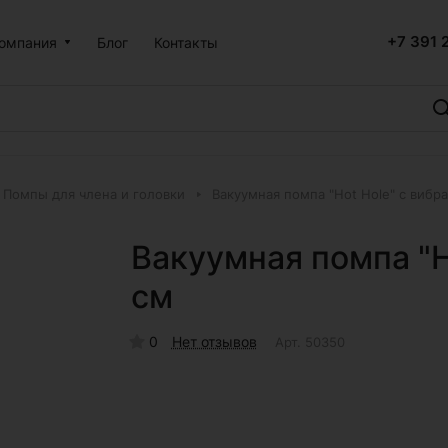
+7 391 
омпания
Блог
Контакты
Помпы для члена и головки
Вакуумная помпа "Hot Hole" с вибр
Вакуумная помпа "H
см
0
Нет отзывов
Арт.
50350