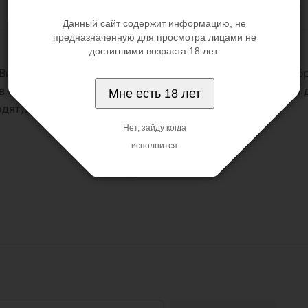
Данный сайт содержит информацию, не
предназначенную для просмотра лицами не
достигшими возраста 18 лет.
 Виброэлемент расположен в верхней части колбы. Виб
 см. Общая длина колбы состовляет 23,5 см, рабочая 
Мне есть 18 лет
дят).
Нет, зайду когда
исполнится