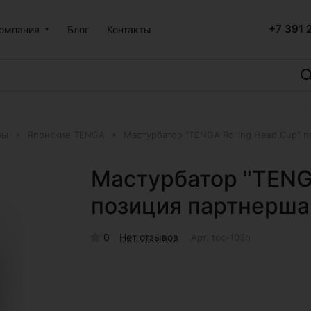
+7 391 
омпания
Блог
Контакты
ры
Японские TENGA
Мастурбатор "TENGA Rolling Head Cup" 
Мастурбатор "TENGA
позиция партнерша
0
Нет отзывов
Арт.
toc-103h