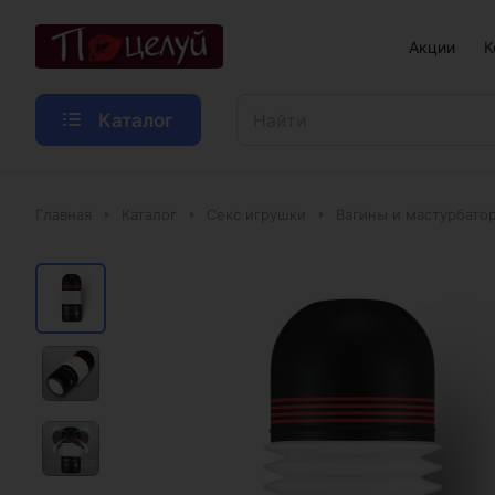
Акции
К
Каталог
Главная
Каталог
Секс игрушки
Вагины и мастурбато