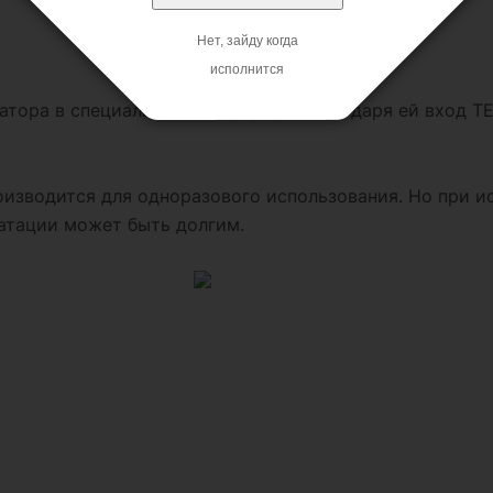
Нет, зайду когда
исполнится
тора в специальном резервуаре, благодаря ей вход TE
изводится для одноразового использования. Но при и
уатации может быть долгим.