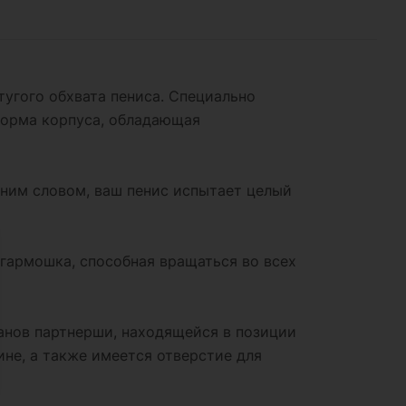
угого обхвата пениса. Специально
 форма корпуса, обладающая
одним словом, ваш пенис испытает целый
я гармошка, способная вращаться во всех
анов партнерши, находящейся в позиции
не, а также имеется отверстие для