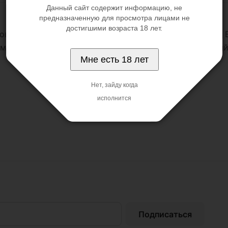
Данный сайт содержит информацию, не
предназначенную для просмотра лицами не
достигшими возраста 18 лет.
ванной оболочке. Шарики тяжелые, диаметром 3 см. Ве
мышцы влагалища. В комплекте с шариками бархатный
Мне есть 18 лет
Нет, зайду когда
исполнится
Подписаться