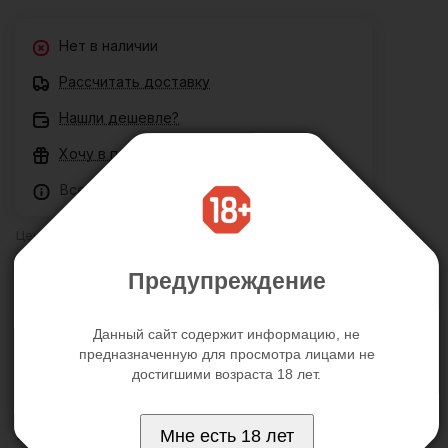
Нет в наличии
Рассчитать доставку
Нашли дешевле?
Хочу в подарок
Все товары сертифицированы
Цена действительна только для интернет-магазина и
может отличаться от цен в розничных магазинах
Предупреждение
Описание
Отзывы
Данный сайт содержит информацию, не
предназначенную для просмотра лицами не
достигшими возраста 18 лет.
Модификация классических шариков Кегеля.
Имеют форму гантели, на обоих концах которой
Мне есть 18 лет