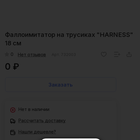
Фаллоимитатор на трусиках "HARNESS"
18 см
0
Нет отзывов
Арт.
732003
0 ₽
Заказать
Нет в наличии
Рассчитать доставку
Нашли дешевле?