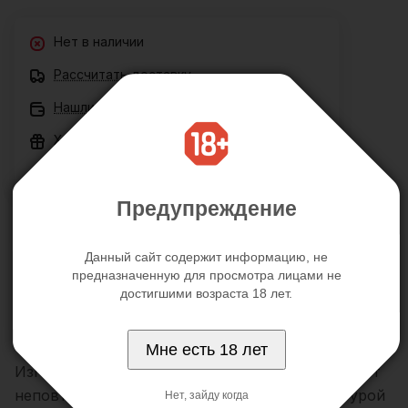
Нет в наличии
Рассчитать доставку
Нашли дешевле?
Хочу в подарок
Все товары сертифицированы
Предупреждение
Цена действительна только для интернет-магазина и
может отличаться от цен в розничных магазинах
Данный сайт содержит информацию, не
предназначенную для просмотра лицами не
Описание
Отзывы
достигшими возраста 18 лет.
Мне есть 18 лет
Изготовлен из прозрачного материала, обладает
неповторимой гибкостью и приятной структурой
Нет, зайду когда