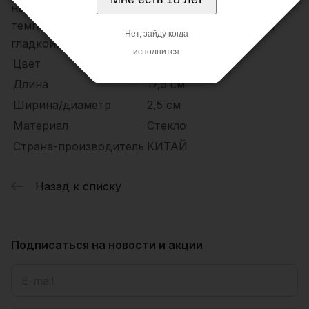
нагревается и охлаждается для экспериментов с
температурой. Очень прост в уходе благодаря
Нет, зайду когда
гладкой, непористой поверхности.
исполнится
Цвет
Черный
Длина
17,5 см
Ширина/диаметр
2,5 см
Материал
Стекло
Страна-производитель
КИТАЙ
Назад к списку
Подписаться
на новости и акции