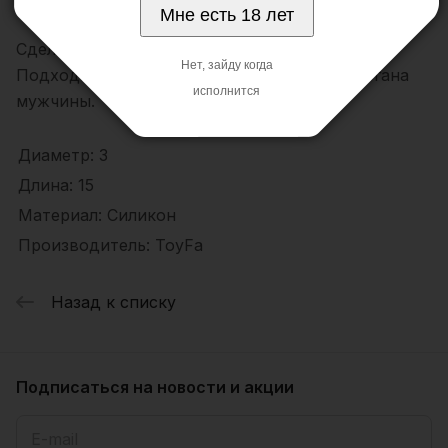
Мне есть 18 лет
Сделана из очень эластичного силикона.
Нет, зайду когда
Подходит для любого размера полового органа
исполнится
мужчины.
Диаметр: 3
Длина: 15
Материал: Силикон
Производитель: ToyFa
Назад к списку
Подписаться
на новости и акции