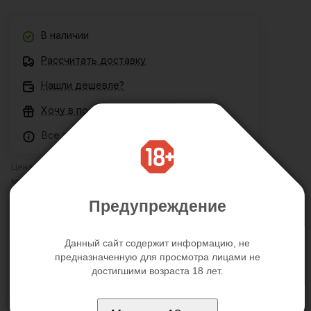
В наличии
Рассчитать доставку
Нашли дешевле?
Хочу в подарок
Все товары сертифицированы
Цена действительна только для интернет-магазина и
может отличаться от цен в розничных магазинах
Предупреждение
Описание
Отзывы
Данный сайт содержит информацию, не
предназначенную для просмотра лицами не
достигшими возраста 18 лет.
Закрытая, утолщающая насадка EE-10010
"CRYSTAL SLEEVE" ФАРАОН, не только прибавит