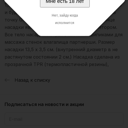
Мне есть 18 лет
1,5 см. длины и 1 см. толщины половому члену, но
и будет весьма эффективно воздействовать на
Нет, зайду когда
точку G. Крупная головка (4 х 3,3 см.) на конце
исполнится
насадки является превосходным стимулятором.
Все тело насадки покрыто мягкими шипиками для
массажа стенок влагалища партнерши. Размер
насадки 13,5 х 3,5 см. (внутренний диаметр в не
растянутом состоянии 2 см.) Насадка сделана из
прозрачной TPR (термопластичной резины),
Назад к списку
Подписаться
на новости и акции