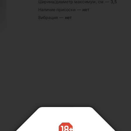
Ширина/диаметр максимум, см
—
3,5
Наличие присоски
—
нет
Вибрация
—
нет