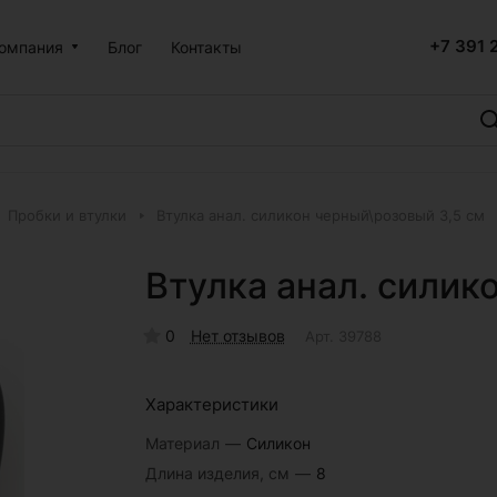
+7 391 
омпания
Блог
Контакты
Пробки и втулки
Втулка анал. силикон черный\розовый 3,5 см
Втулка анал. силик
0
Нет отзывов
Арт.
39788
Характеристики
Материал
—
Силикон
Длина изделия, см
—
8