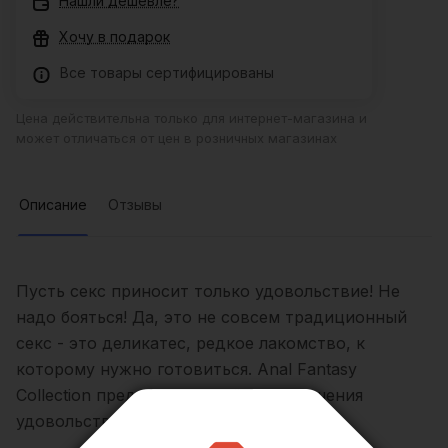
Нашли дешевле?
Хочу в подарок
Все товары сертифицированы
Цена действительна только для интернет-магазина и
может отличаться от цен в розничных магазинах
Описание
Отзывы
Пусть секс приносит только удовольствие! Не
надо бояться! Да, это не совсем традиционный
секс - это деликатес, редкое лакомство, к
которому нужно готовиться. Anal Fantasy
Collection представляет всё для получения
удовольствия от анального контакта.