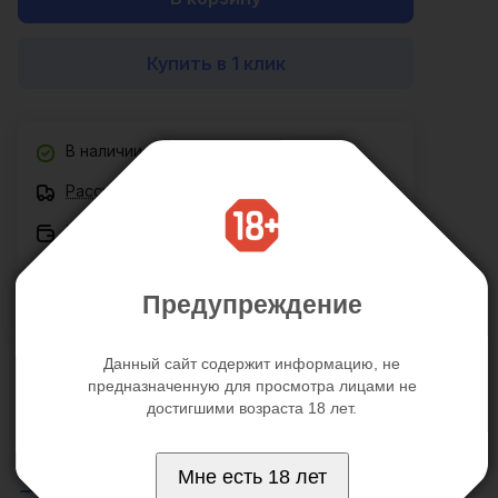
Купить в 1 клик
В наличии
Рассчитать доставку
Нашли дешевле?
Хочу в подарок
Предупреждение
Все товары сертифицированы
Цена действительна только для интернет-магазина и
Данный сайт содержит информацию, не
может отличаться от цен в розничных магазинах
предназначенную для просмотра лицами не
достигшими возраста 18 лет.
Описание
Отзывы
Характеристики
Мне есть 18 лет